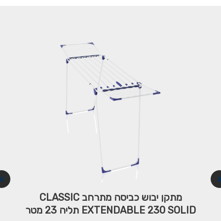
שואב
שוטף
ומייב
ש
מבית
ליפהייט
גרמניה
לפרטים
מתקן יבוש כביסה מתרחב CLASSIC
EXTENDABLE 230 SOLID תליה 23 מטר