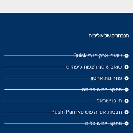
הנבחרים של אוליבייה
שואבי אבק הנרי Quick
שואב שוטף רצפות ליפהייט
פתרונות אחסון
מתקני ייבוש כביסה
היילו ישראל
תבניות אפייה פוש פאן Push-Pan
מתקני ייבוש כלים