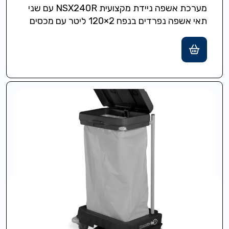
מערכת אשפה ניידת מקצועית NSX240R עם שני
תאי אשפה נפרדים בנפח 2×120 ליטר עם מכסים
פתרון אידאלי לאיתור פסולת והפרדה…