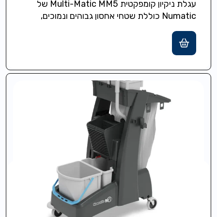
עגלת ניקיון קומפקטית Multi-Matic MM5 של
Numatic כוללת שטחי אחסון גבוהים ונמוכים,
גלגלים בקוטר 7.5 ס"מ לתמרון קל ומבנה
Structofoam…