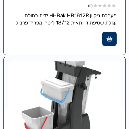
(0)
מערכת ניקיון Hi-Bak HB1812R ידית כחולה
עגלת שטיפה דו-תאית 18/12 ליטר, מפריד פרבולי
להפרדת מים נקיים/מלוכלכים, קומפקטית ועמידה
Structofoam, גלגלים…