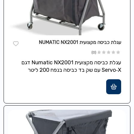
עגלת כביסה מקצועית NUMATIC NX2001
(0)
עגלת כביסה מקצועית Numatic NX2001 דגם
Servo‑X עם שק בד כביסה בנפח 200 ליטר
(בר־כביסה) המתאים לאיסוף והובלת מצעים
וסחורה…