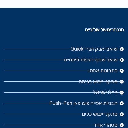
הנבחרים של אוליבייה
שואבי אבק הנרי Quick
שואב שוטף רצפות ליפהייט
פתרונות אחסון
מתקני ייבוש כביסה
היילו ישראל
תבניות אפייה פוש פאן Push-Pan
מתקני ייבוש כלים
מטהרי אוויר