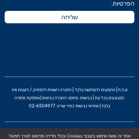
הפרטיות.
שליחה
ט.ל.ח | התמונות להמחשה בלבד | החברה רשאית להפסיק / לשנות את
המבצעים בכל עת | נגישות: מחסני החברה נגישים (אספקת סחורה
בלבד) אחראי נגישות כפיר שריג: 02-6504977
הקמת האתר וקידום: משרד פרסום BRAIN&BRAND
אתר זה עושה שימוש בקובצי Cookies ובכלי מדידה ופרסום לצורך תפעול
תקנון אתר
מדניות הפרטיות
הצהרת נגישות