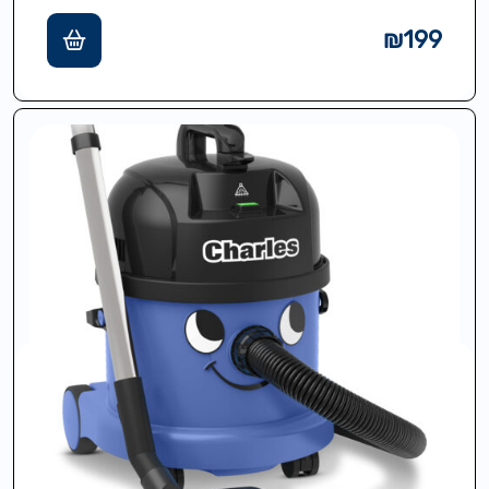
פינה ולנקות ביעילות מרבית: צינור גמיש…
₪
199