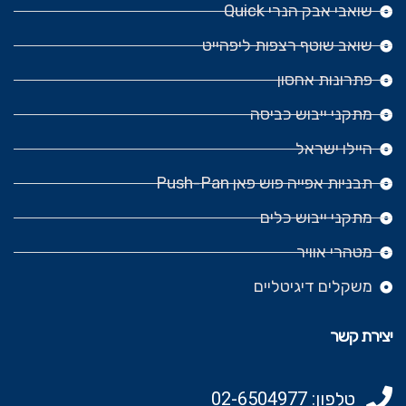
שואבי אבק הנרי Quick
שואב שוטף רצפות ליפהייט
פתרונות אחסון
מתקני ייבוש כביסה
היילו ישראל
תבניות אפייה פוש פאן Push-Pan
מתקני ייבוש כלים
מטהרי אוויר
משקלים דיגיטליים
יצירת קשר
טלפון: 02-6504977