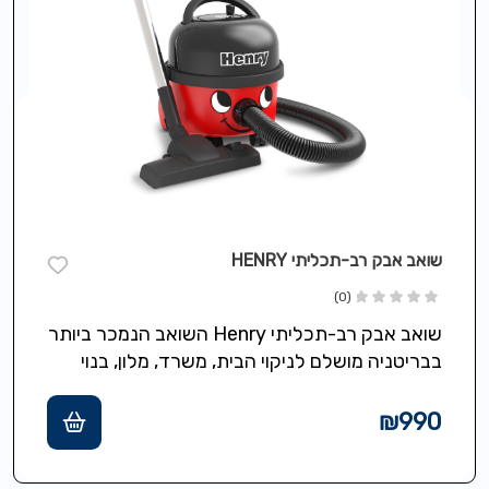
שואב אבק רב-תכליתי HENRY
(0)
שואב אבק רב-תכליתי Henry השואב הנמכר ביותר
בבריטניה מושלם לניקוי הבית, משרד, מלון, בנוי
חזק ואמין לשנים, מתאים לכול סוגי…
₪
990