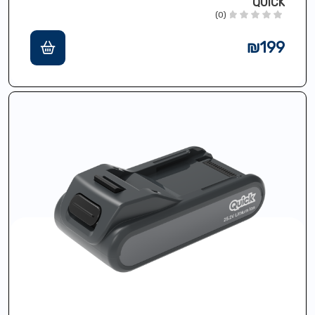
QUICK
(0)
₪
199