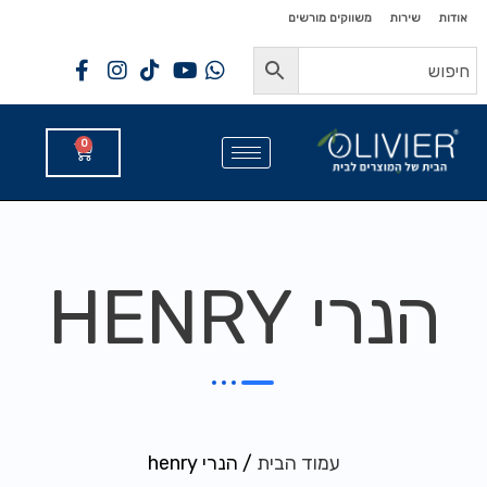
לתוכן
לתוכן
אודות
שירות
משווקים מורשים
0
הנרי HENRY
עמוד הבית
/ הנרי henry