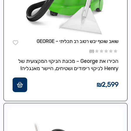
שואב שוטף יבש רטוב רב תכליתי – GEORGE
(0)
הכירו את George – מכונת הניקוי המקצועית של
Henry לניקוי ריפודים ושטיחים, היישר מאנגליה!
George ???????? הוא מכשיר רב–תכליתי All…
₪
2,599