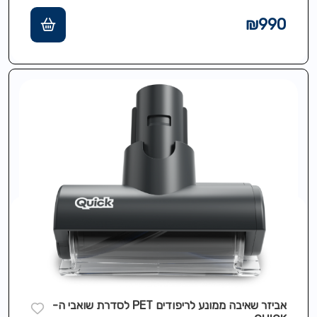
בנוי חזק ואמין לשנים, מתאים לכול סוגי…
₪
990
אביזר שאיבה ממונע לריפודים PET לסדרת שואבי ה-