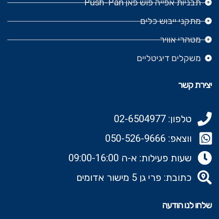
תבניות אפייה פוש פאן Push-Pan
מתקני ייבוש כלים
מטהרי אוויר
משקלים דיגיטליים
יצירת קשר
טלפון: 02-6504977
ווצאפ: 050-526-9666‬
שעות פעילות: א-ה 09:00-16:00
כתובת: פרי גן 5 מישור אדומים
שלחו לנו הודעה