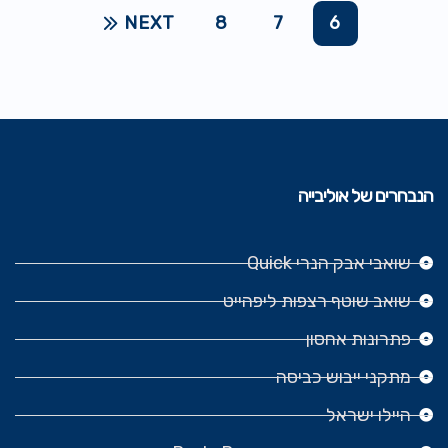
NEXT
8
7
6
הנבחרים של אוליבייה
שואבי אבק הנרי Quick
שואב שוטף רצפות ליפהייט
פתרונות אחסון
מתקני ייבוש כביסה
היילו ישראל