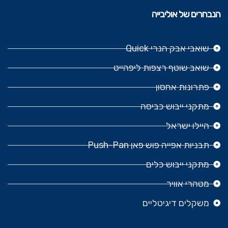
הנבחרים של אוליבייה
שואבי אבק הנרי Quick
שואב שוטף רצפות ליפהייט
פתרונות אחסון
מתקני ייבוש כביסה
היילו ישראל
תבניות אפייה פוש פאן Push-Pan
מתקני ייבוש כלים
מטהרי אוויר
משקלים דיגיטליים