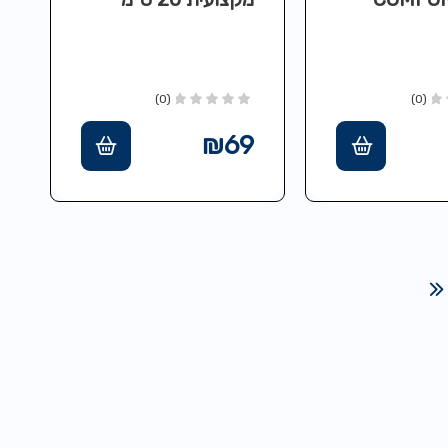
ת
לברביקיו, טיגון,
עיצוב והגשה
(0)
(0)
₪
69