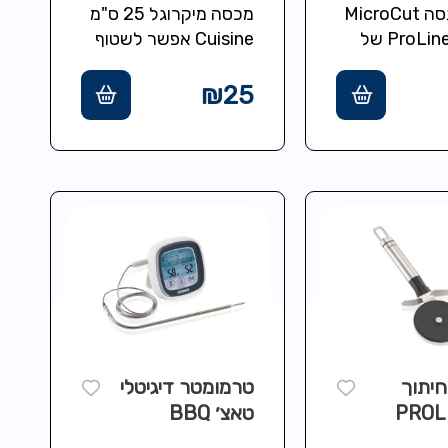
מגרדת גסה MicroCut
מכסה מיקרוגל 25 ס"מ
מסדרת ProLine של
Cuisine אפשר לשטוף
LEIFHEIT גרמניה.
במדיח כלים נקי מBPA
צועית, קלה
מידות 25/25/9.5 ס"מ
₪
25
חיזה עם להבים
וחד
בטכנולוגיית MicroCut
חיתוך
טרמומטר דיגיטלי
ה PROLIN
טאצ׳ BBQ