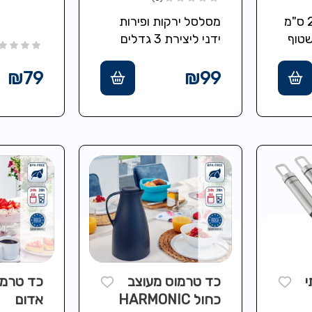
מכסה מיקרוגל 25 ס"מ
מסלסל ירקות ופירות
 לשטוף
ידני ליצירת 3 גדלים
במדיח כלים נקי מBPA
שונים של סלילים
₪
79
₪
99
י
כד טרמוס מעוצב
כד טרמו
כחול HARMONIC
אדום