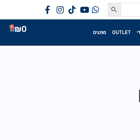
₪
0
0
י
OUTLET
מותגים