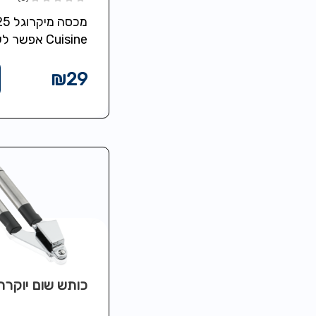
Cuisine אפשר
מידות 30/30/9.5 ס"מ
₪
29
כותש שום יוקרת