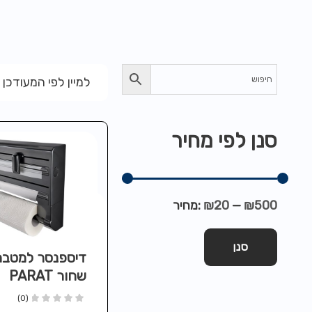
למיין לפי המעודכן 
סנן לפי מחיר
₪500
—
₪20
מחיר:
סנן
דיספנסר למטבח
שחור PARAT
BLACK
(0)