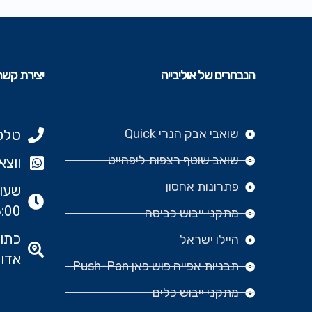
הנבחרים של אוליבייה
יצירת קשר
שואבי אבק הנרי Quick
טלפון: 977
שואב שוטף רצפות ליפהייט
ווצאפ: 666‬
פתרונות אחסון
:00
מתקני ייבוש כביסה
היילו ישראל
אדומ
תבניות אפייה פוש פאן Push-Pan
מתקני ייבוש כלים