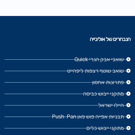
הנבחרים של אוליבייה
שואבי אבק הנרי Quick
שואב שוטף רצפות ליפהייט
פתרונות אחסון
מתקני ייבוש כביסה
היילו ישראל
תבניות אפייה פוש פאן Push-Pan
מתקני ייבוש כלים