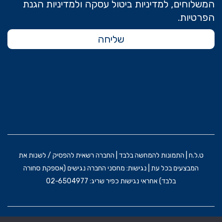
המשלוחים, למדיניות ביטול עסקה ולמדיניות הגנת
הפרטיות.
שליחה
ט.ל.ח | התמונות להמחשה בלבד | החברה רשאית להפסיק / לשנות את
המבצעים בכל עת | נגישות: מחסני החברה נגישים (אספקת סחורה
בלבד) אחראי נגישות כפיר שריג: 02-6504977
הקמת האתר וקידום: משרד פרסום BRAIN&BRAND