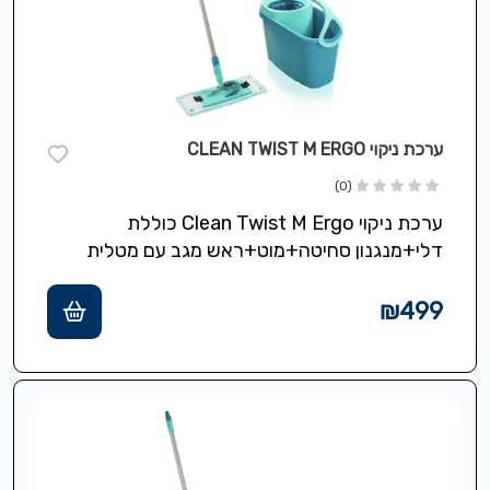
ערכת ניקוי CLEAN TWIST M ERGO
(0)
ערכת ניקוי Clean Twist M Ergo כוללת
דלי+מנגנון סחיטה+מוט+ראש מגב עם מטלית
extra soft M לנקיון מגוון רחב של משטחים…
₪
499