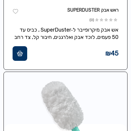
ראש אבק SUPERDUSTER
(0)
אש אבק מיקרופייבר ל‑SuperDuster , כביס עד
50 פעמים, לוכד אבק ואלרגנים, חיבור קל, צד רחב
וצד צר, חסכוני וידידותי…
₪
45