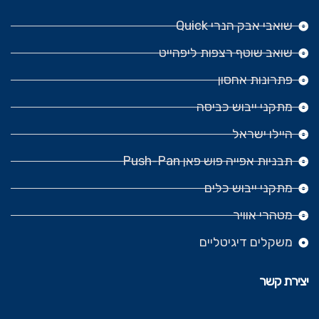
שואבי אבק הנרי Quick
שואב שוטף רצפות ליפהייט
פתרונות אחסון
מתקני ייבוש כביסה
היילו ישראל
תבניות אפייה פוש פאן Push-Pan
מתקני ייבוש כלים
מטהרי אוויר
משקלים דיגיטליים
יצירת קשר