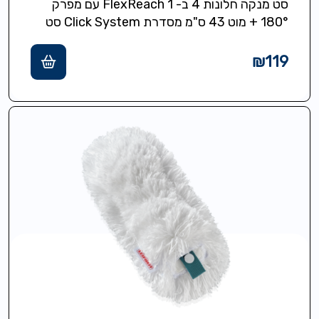
סט מנקה חלונות 4 ב- 1 FlexReach עם מפרק
180° + מוט 43 ס"מ מסדרת Click System סט
מלא לניקוי…
₪
119