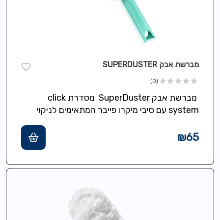
מברשת אבק SUPERDUSTER
(0)
מברשת אבק SuperDuster מסדרת click
system עם סיבי מיקרו פייבר המתאימים לניקוי
עדין שפועלים כמגנט לאבק, אידיאלי לפינות צרים,
בד…
₪
65