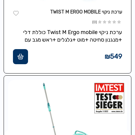
ערכת ניקוי TWIST M ERGO MOBILE
(0)
ערכת ניקוי Twist M Ergo mobile כוללת דלי
+מנגנון סחיטה +מוט +גלגלים +ראש מגב עם
מטלית extra soft M לניקיון…
₪
549