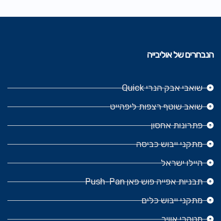
הנבחרים של אוליבייה
שואבי אבק הנרי Quick
שואב שוטף רצפות ליפהייט
פתרונות אחסון
מתקני ייבוש כביסה
היילו ישראל
תבניות אפייה פוש פאן Push-Pan
מתקני ייבוש כלים
מטהרי אוויר