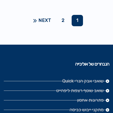
NEXT
2
1
הנבחרים של אוליבייה
שואבי אבק הנרי Quick
שואב שוטף רצפות ליפהייט
פתרונות אחסון
מתקני ייבוש כביסה