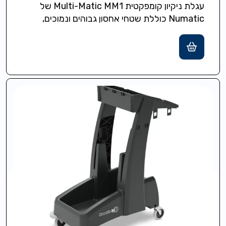
עגלת ניקיון קומפקטית Multi-Matic MM1 של
Numatic כוללת שטחי אחסון גבוהים ונמוכים,
גלגלים בקוטר 7.5 ס"מ לתמרון קל ומבנה
Structofoam…