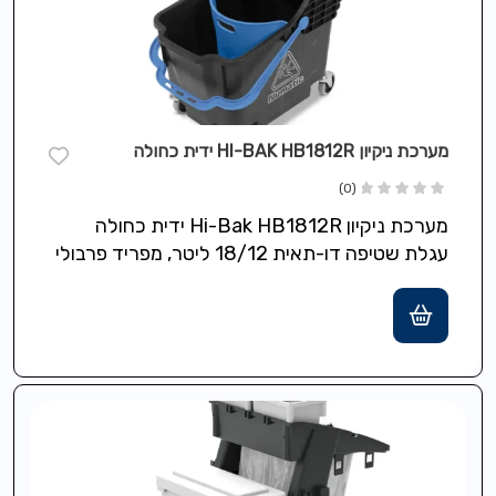
מערכת ניקיון HI-BAK HB1812R ידית כחולה
(0)
מערכת ניקיון Hi-Bak HB1812R ידית כחולה
עגלת שטיפה דו-תאית 18/12 ליטר, מפריד פרבולי
להפרדת מים נקיים/מלוכלכים, קומפקטית ועמידה
Structofoam, גלגלים…