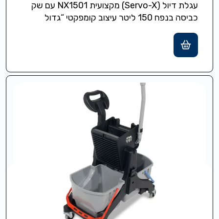
עגלת דיול (Servo-X) מקצועית NX1501 עם שק
כביסה בנפח 150 ליטר עיצוב קומפקטי “גדול
בשימוש קטן באחסון”, קלה לשימוש וניוד…