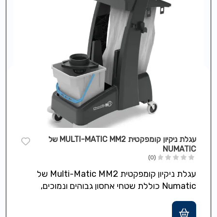
עגלת ניקיון קומפקטית MULTI-MATIC MM2 של
NUMATIC
(0)
עגלת ניקיון קומפקטית Multi-Matic MM2 של
Numatic כוללת שטחי אחסון גבוהים ונמוכים,
גלגלים בקוטר 7.5 ס"מ לתמרון קל ומבנה
Structofoam…