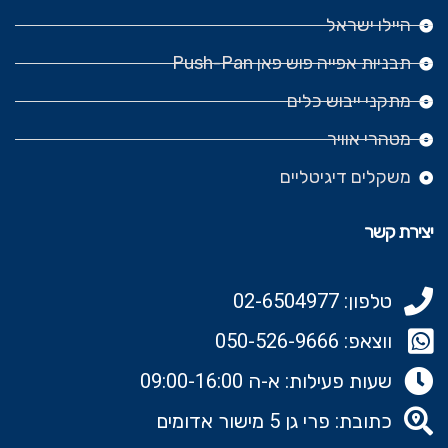
היילו ישראל
תבניות אפייה פוש פאן Push-Pan
מתקני ייבוש כלים
מטהרי אוויר
משקלים דיגיטליים
יצירת קשר
טלפון: 02-6504977
ווצאפ: 050-526-9666‬
שעות פעילות: א-ה 09:00-16:00
כתובת: פרי גן 5 מישור אדומים