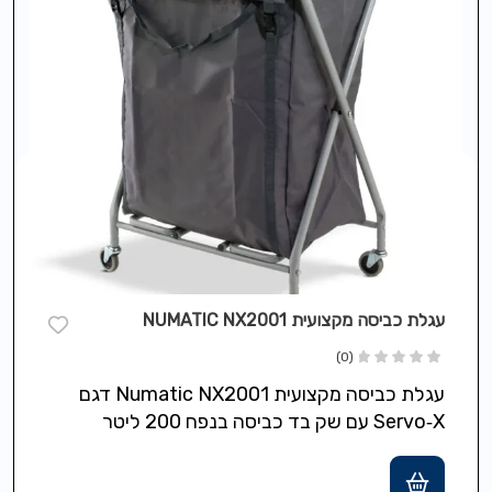
עגלת כביסה מקצועית NUMATIC NX2001
(0)
עגלת כביסה מקצועית Numatic NX2001 דגם
Servo‑X עם שק בד כביסה בנפח 200 ליטר
(בר־כביסה) המתאים לאיסוף והובלת מצעים
וסחורה…