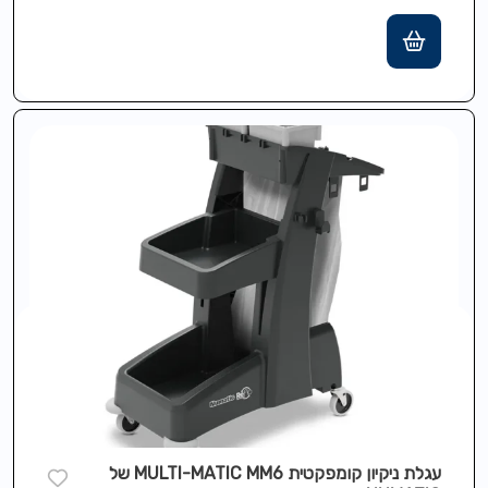
דליים בגודל 5 ליטר ואחסון עליון נגיש…
עגלת ניקיון קומפקטית MULTI-MATIC MM6 של