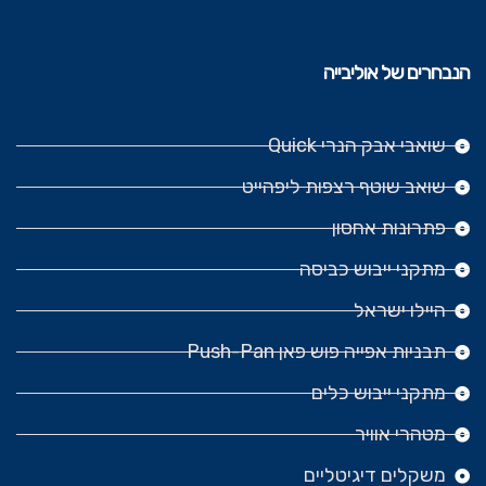
הנבחרים של אוליבייה
שואבי אבק הנרי Quick
שואב שוטף רצפות ליפהייט
פתרונות אחסון
מתקני ייבוש כביסה
היילו ישראל
תבניות אפייה פוש פאן Push-Pan
מתקני ייבוש כלים
מטהרי אוויר
משקלים דיגיטליים