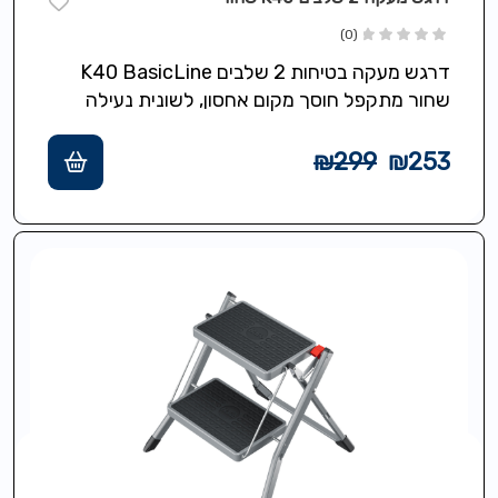
(0)
דרגש מעקה בטיחות 2 שלבים K40 BasicLine
שחור מתקפל חוסך מקום אחסון, לשונית נעילה
לפתיחה/קיפול בטוחים, שלבי פלסטיק רחבים
למניעת החלקה,…
₪
299
₪
253