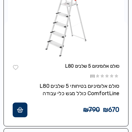
סולם אלומיניום 5 שלבים L80
(0)
סולם אלומיניום בטיחותי 5 שלבים L80
ComfortLine כולל מגש כלי עבודה
אוניברסלי,רצועת תליה לדלי/שואב/כבל עם
קליפס תליה/הסרה,שלבי XXL עומק 13…
₪
790
₪
670