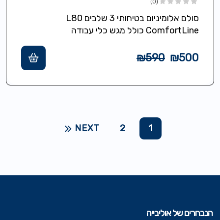
(0)
סולם אלומיניום בטיחותי 3 שלבים L80
ComfortLine כולל מגש כלי עבודה
אוניברסלי,רצועת תליה לדלי/שואב/כבל עם
קליפס תליה/הסרה,שלבי XXL עומק 13…
₪
590
₪
500
NEXT
2
1
הנבחרים של אוליבייה