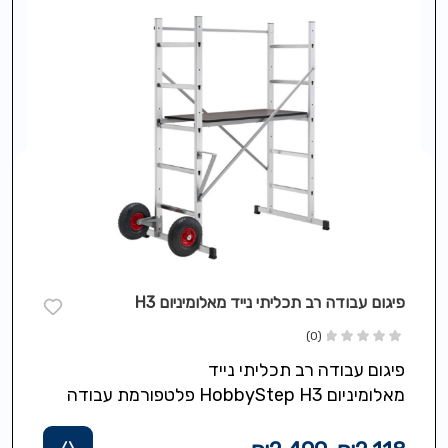
פיגום עבודה רב תכליתי נייד מאלומיניום H3
(0)
פיגום עבודה רב תכליתי נייד
מאלומיניום HobbyStep H3 פלטפורמת עבודה
רחבה עם אפשרות לכיוון גובה עשוייה מחומר דוחה
מים ומניעת החלקה, מעקות…