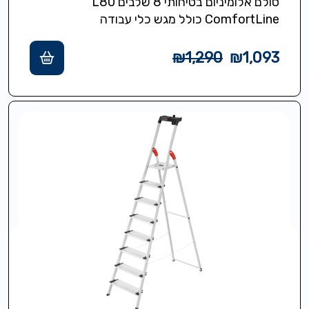
סולם אלומיניום בטיחותי 8 שלבים L80
ComfortLine כולל מגש כלי עבודה
אוניברסלי,רצועת תליה לדלי/שואב/כבל עם
קליפס תליה/הסרה,שלבי XXL עומק 13…
₪
1,290
₪
1,093