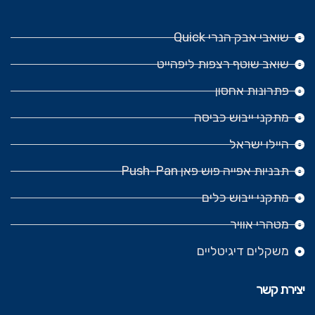
שואבי אבק הנרי Quick
שואב שוטף רצפות ליפהייט
פתרונות אחסון
מתקני ייבוש כביסה
היילו ישראל
תבניות אפייה פוש פאן Push-Pan
מתקני ייבוש כלים
מטהרי אוויר
משקלים דיגיטליים
יצירת קשר