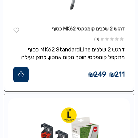
דרגש 2 שלבים קומפקטי MK62 כסוף
(0)
דרגש 2 שלבים MK62 StandardLine כסוף
מתקפל קומפקטי חוסך מקום אחסון, לחצן נעילה
לפתיחה/קיפול בטוחים, שלבי פלסטיק רחבים
למניעת החלקה, כולל ידית…
₪
249
₪
211