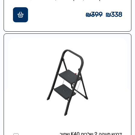
לפתיחה/קיפול בטוחים, שלבי פלסטיק רחבים
למניעת החלקה,כושר…
₪
399
₪
338
דרגש מעקה 2 שלבים K40 שחור