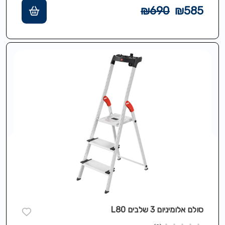
קליפס תליה/הסרה,שלבי XXL עומק 13…
₪
690
₪
585
סולם אלומיניום 3 שלבים L80