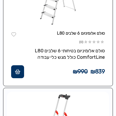
סולם אלומיניום 6 שלבים L80
(0)
סולם אלומיניום בטיחותי 6 שלבים L80
ComfortLine כולל מגש כלי עבודה
אוניברסלי,רצועת תליה לדלי/שואב/כבל עם
קליפס תליה/הסרה,שלבי XXL עומק 13…
₪
990
₪
839