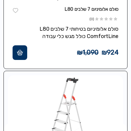
סולם אלומיניום 7 שלבים L80
(0)
סולם אלומיניום בטיחותי 7 שלבים L80
ComfortLine כולל מגש כלי עבודה
אוניברסלי,רצועת תליה לדלי/שואב/כבל עם
קליפס תליה/הסרה,שלבי XXL עומק 13…
₪
1,090
₪
924