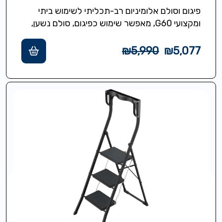
פיגום וסולם אלומיניום רב-תכליתי לשימוש ביתי
ומקצועי G60, מאפשר שימוש כפיגום, סולם נשען,
סולם ניצב ובמת עבודה. כולל מערכת Fast &
Lock להרכבה…
₪
5,990
₪
5,077