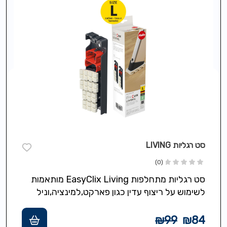
סט רגליות LIVING
(0)
סט רגליות מתחלפות EasyClix Living מותאמות
לשימוש על ריצוף עדין כגון פארקט,למינציה,וניל
ושיש, מונעות שריטות כולל 4 רגליות עם רפידות…
₪
99
₪
84