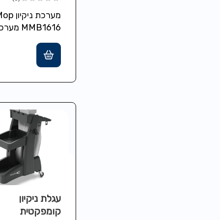
מערכת ני
MMB1616 מ
קומפקטית עם דלי
ל' מים מלוכלכים,
עגלת ניקיון
קומפקטית