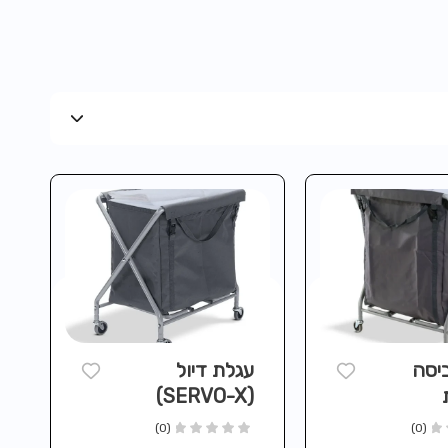
יסה
עגלת דיול
(SERVO-X)
NU
מקצועית NX1501
(0)
(0)