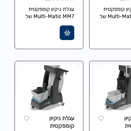
של
MM7 של
יון קומפקטית
עגלת ניקיון קומפקטית
NUMATIC
NU
Multi-Matic MM8 של
Multi-Matic MM7 של
Numatic כוללת
Numatic כוללת
טיפה מדודה
מערכת שטיפה מדודה
עם שני דליים בגודל 5
עם שני דליים בגודל 5
ון עליון נגיש…
ליטר ואחסון עליון נגיש…
יון
עגלת ניקיון
ית
קומפקטית