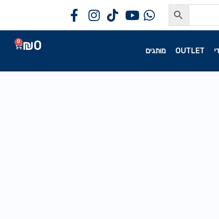
₪
0
0
י
OUTLET
מותגים