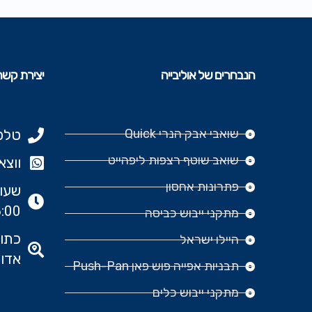
הנבחרים של אוליבייה
יצירת קשר
שואבי אבק הנרי Quick
טלפון: 977
שואב שוטף רצפות ליפהייט
ווצאפ: 666‬
פתרונות אחסון
:00
מתקני ייבוש כביסה
היילו ישראל
אדומ
תבניות אפייה פוש פאן Push-Pan
מתקני ייבוש כלים