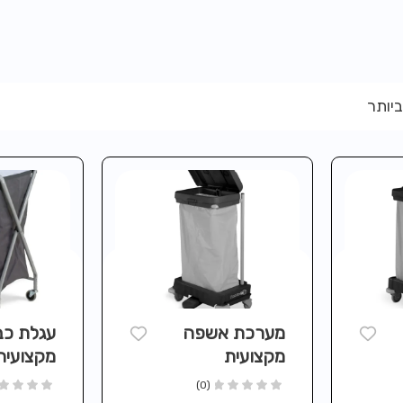
ביותר
מערכת אשפה
עגלת כב
מקצועית
מקצועית
ם שני
NUMATIC
MATIC
(0)