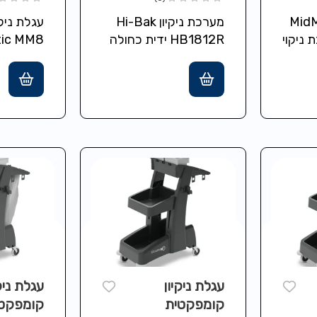
MM8 
קיון MidMop
מערכת ניקיון Hi-Bak
עגלת ניק
MATIC
ערכת ניקוי
HB1812R ידית כחולה
 כפול
עגלת שטיפה דו-תאית
– 16 ל' מים נקיים + 16
18/12 ליטר, מפריד
מערכת ש
…
פרבולי להפרדת מים
נקיים/מלוכלכים,
ליטר ואחס
קומפקטית ועמידה
Structofoam,
גלגלים…
עגלת ניקיון
עגלת ניק
קומפקטית
קומפקט