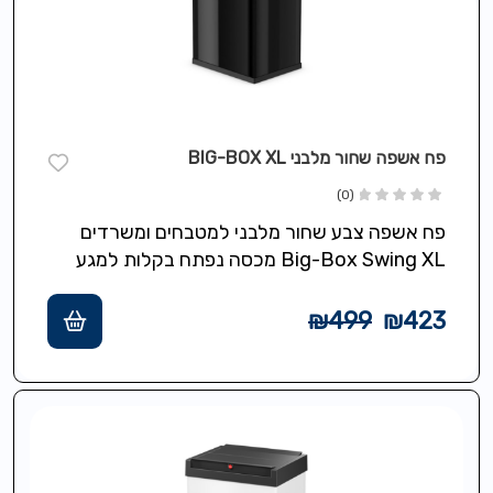
פח אשפה שחור מלבני BIG-BOX XL
(0)
פח אשפה צבע שחור מלבני למטבחים ומשרדים
Big-Box Swing XL מכסה נפתח בקלות למגע
ונסגר אוטומטי,תכולה 52 ליטר,מסגרת מיוחדת
להידוק…
₪
499
₪
423