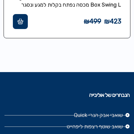
Box Swing L מכסה נפתח בקלות למגע ונסגר
אוטומטי,תכולה 35 ליטר,מסגרת מיוחדת להידוק
והסתרת…
₪
499
₪
423
הנבחרים של אוליבייה
שואבי אבק הנרי Quick
שואב שוטף רצפות ליפהייט