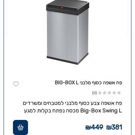
פח אשפה כסוף מלבני BIG-BOX L
(0)
פח אשפה צבע כסוף מלבני למטבחים ומשרדים
Big-Box Swing L מכסה נפתח בקלות למגע
ונסגר אוטומטי,תכולה 35 ליטר,מסגרת מיוחדת
להידוק…
₪
449
₪
381