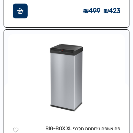
ונסגר אוטומטי,תכולה 52 ליטר,מסגרת מיוחדת
להידוק…
₪
499
₪
423
פח אשפה נירוסטה מלבני BIG-BOX XL