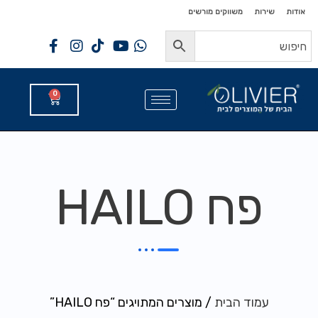
לתוכן
לתוכן
אודות
שירות
משווקים מורשים
0
פח HAILO
עמוד הבית
/ מוצרים המתויגים “פח HAILO”