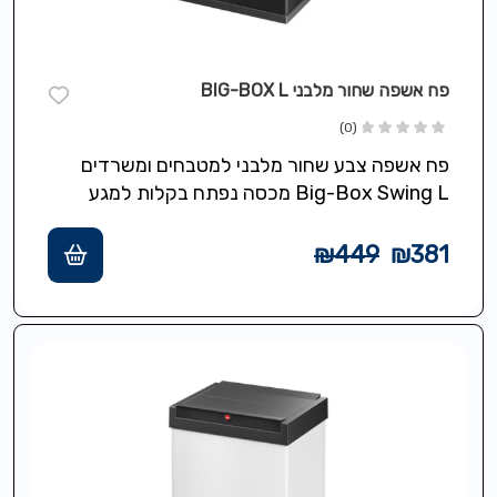
פח אשפה שחור מלבני BIG-BOX L
(0)
פח אשפה צבע שחור מלבני למטבחים ומשרדים
Big-Box Swing L מכסה נפתח בקלות למגע
ונסגר אוטומטי,תכולה 35 ליטר,מסגרת מיוחדת
להידוק…
₪
449
₪
381