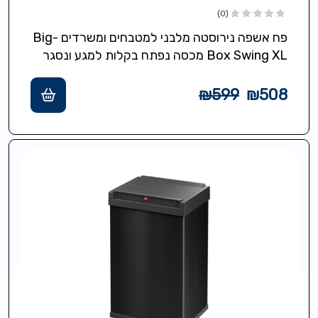
(0)
פח אשפה נירוסטה מלבני למטבחים ומשרדים Big-
Box Swing XL מכסה נפתח בקלות למגע ונסגר
אוטומטי,תכולה 52 ליטר,מסגרת מיוחדת להידוק
והסתרת…
₪
599
₪
508