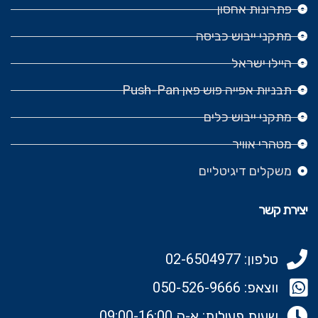
פתרונות אחסון
מתקני ייבוש כביסה
היילו ישראל
תבניות אפייה פוש פאן Push-Pan
מתקני ייבוש כלים
מטהרי אוויר
משקלים דיגיטליים
יצירת קשר
טלפון: 02-6504977
ווצאפ: 050-526-9666‬
שעות פעילות: א-ה 09:00-16:00