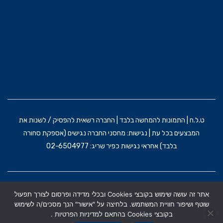
ט.ל.ח | התמונות להמחשה בלבד | החברה רשאית להפסיק / לשנות את
המבצעים בכל עת | נגישות: מחסני החברה נגישים (אספקת סחורה
בלבד) אחראי נגישות כפיר שריג: 02-6504977
הקמת האתר וקידום: משרד פרסום BRAIN&BRAND
אתר זה עושה שימוש בקובצי Cookies ובכלי מדידה ופרסום לצורך תפעול
תקנון אתר
מדניות הפרטיות
הצהרת נגישות
שוטף ושיפור חוויית המשתמש. בלחיצה על "אישור" הנך מסכים/ה לשימוש
בקובצי Cookies בהתאם למדיניות הפרטיות .