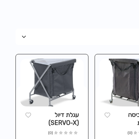
יסה
עגלת דיול
(SERVO-X)
NU
מקצועית NX1501
(0)
(0)