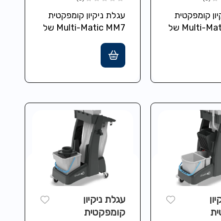
של
MM7 של
יון קומפקטית
עגלת ניקיון קומפקטית
NUMATIC
NU
Multi-Matic MM8 של
Multi-Matic MM7 של
Numatic כוללת
Numatic כוללת
טיפה מדודה
מערכת שטיפה מדודה
עם שני דליים בגודל 5
עם שני דליים בגודל 5
ון עליון נגיש…
ליטר ואחסון עליון נגיש…
יון
עגלת ניקיון
ית
קומפקטית