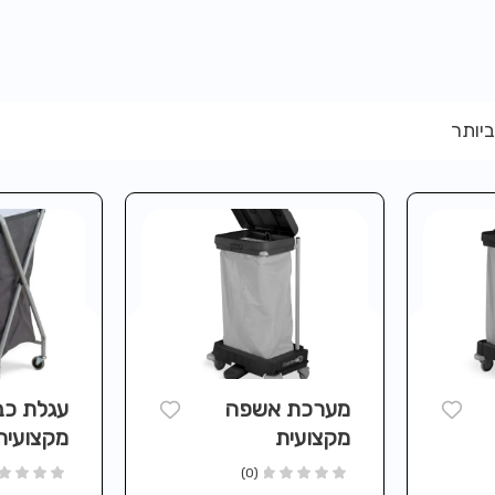
ביותר
מערכת אשפה
עגלת כב
מקצועית
מקצועית
ם שני
NUMATIC
MATIC
(0)