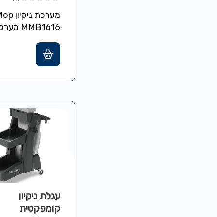
מערכת ני
MMB1616 מ
קומפקטית עם דלי
ל' מים מלוכלכים,
עגלת ניקיון
קומפקטית