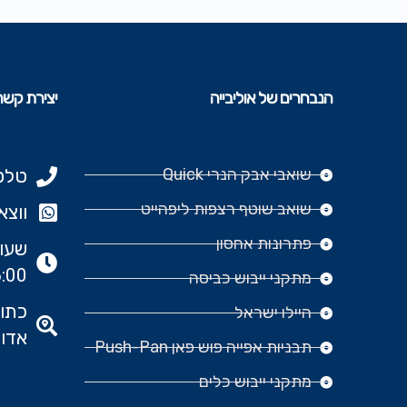
הנבחרים של אוליבייה
יצירת קשר
שואבי אבק הנרי Quick
טלפון: 977
שואב שוטף רצפות ליפהייט
ווצאפ: 666‬
פתרונות אחסון
:00
מתקני ייבוש כביסה
היילו ישראל
אדומ
תבניות אפייה פוש פאן Push-Pan
מתקני ייבוש כלים