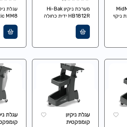
MM8 
קיון MidMop
מערכת ניקיון Hi-Bak
עגלת ניק
MATIC
ערכת ניקוי
HB1812R ידית כחולה
 כפול
עגלת שטיפה דו-תאית
– 16 ל' מים נקיים + 16
18/12 ליטר, מפריד
מערכת ש
…
פרבולי להפרדת מים
נקיים/מלוכלכים,
ליטר ואחס
קומפקטית ועמידה
Structofoam,
גלגלים…
עגלת ניקיון
עגלת ניק
קומפקטית
קומפקט