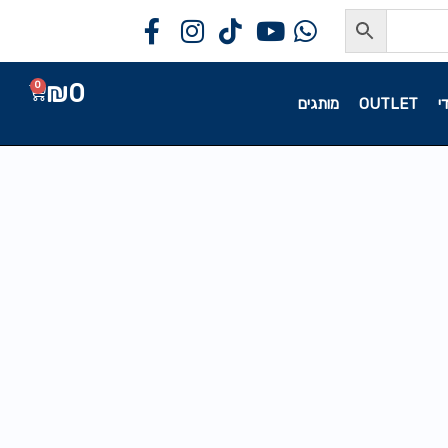
₪
0
0
י
OUTLET
מותגים