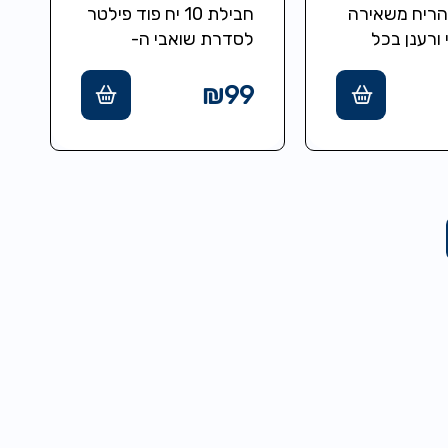
QU
הריח משאירה
חבילת 10 יח פוד פילטר
 ורענן בכל
לסדרת שואבי ה-
שלם לבעלי
QUICK תכולת עצומה
מד.
של 1 ליטר לכל פוד,
₪
99
מורכב מפלטר 3 שכבות
איכותי…