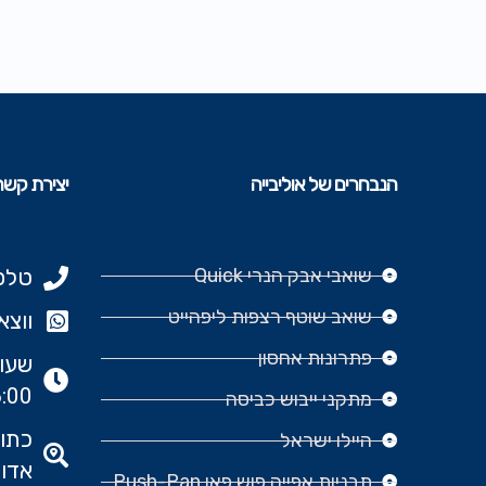
הנבחרים של אוליבייה
יצירת קשר
שואבי אבק הנרי Quick
טלפון: 977
שואב שוטף רצפות ליפהייט
ווצאפ: 666‬
פתרונות אחסון
:00
מתקני ייבוש כביסה
היילו ישראל
אדומ
תבניות אפייה פוש פאן Push-Pan