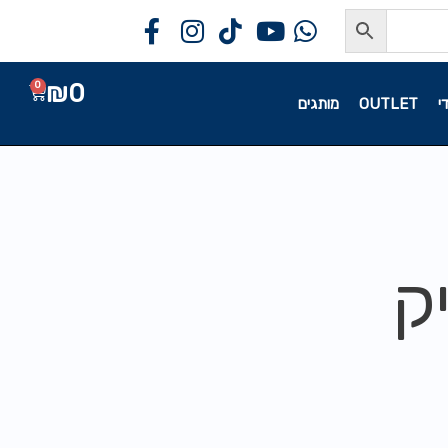
₪
0
0
י
OUTLET
מותגים
ק