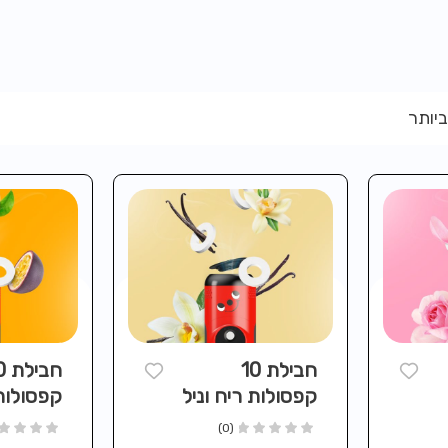
ביותר
חבילת 10
חבי
קפסולות ריח וניל
קפסולות
לסדרת שואבי ה-
פסיפלור
(0)