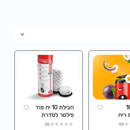
לת 10
חבילת 10 יח פוד
 ריח
פילטר לסדרת
ה לסדרת
שואבי ה-QUICK
(0)
(0)