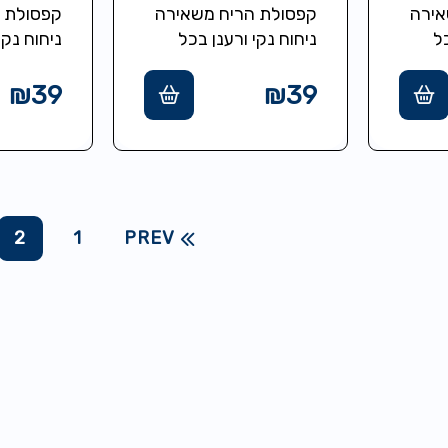
QUICK
שואבי ה-ICK
אירה
קפסולת הריח משאירה
קפסולת 
כל
ניחוח נקי ורענן בכל
ניחוח נקי
לי
הבית. מושלם לבעלי
הבית. מו
חיות מחמד.
חיות מח
₪
39
₪
39
2
1
PREV