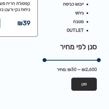
שואבי ה-QUICK
קפסולת הריח מש
ייבוש כביסה
ניחוח נקי ורענן ב
גיהוץ
הבית. מושלם לבע
חיות מחמד.
מטבח
₪
39
OUTLET
סנן לפי מחיר
₪2,600
—
₪30
מחיר:
סנן