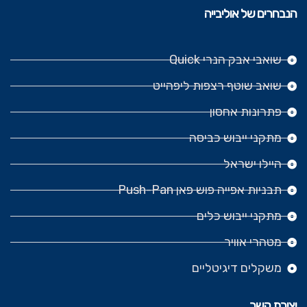
הנבחרים של אוליבייה
שואבי אבק הנרי Quick
שואב שוטף רצפות ליפהייט
פתרונות אחסון
מתקני ייבוש כביסה
היילו ישראל
תבניות אפייה פוש פאן Push-Pan
מתקני ייבוש כלים
מטהרי אוויר
משקלים דיגיטליים
יצירת קשר