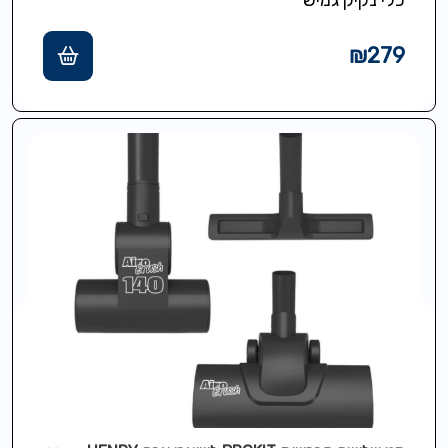
₪
279