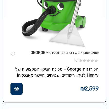
שואב שוטף יבש רטוב רב תכליתי – GEORGE
(0)
הכירו את George – מכונת הניקוי המקצועית של
Henry לניקוי ריפודים ושטיחים, היישר מאנגליה!
George ???????? הוא מכשיר רב–תכליתי All…
₪
2,599