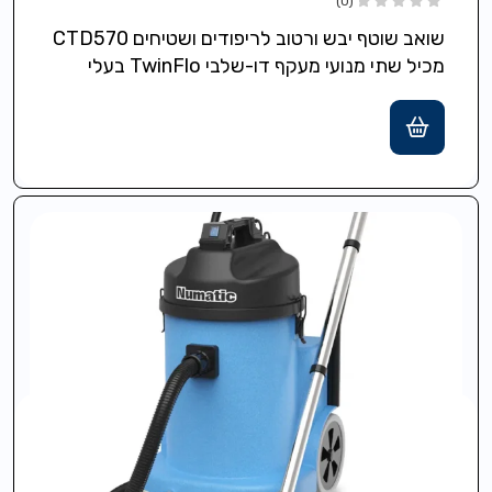
(0)
שואב שוטף יבש ורטוב לריפודים ושטיחים CTD570
מכיל שתי מנועי מעקף דו-שלבי TwinFlo בעלי
תוחלת חיים ארוכה 2*1,000 וואט. כבל…