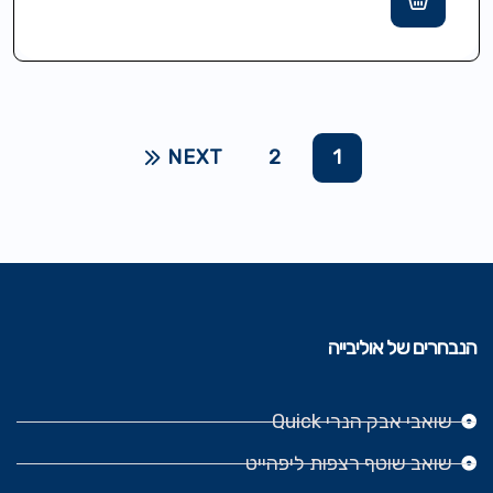
NEXT
2
1
הנבחרים של אוליבייה
שואבי אבק הנרי Quick
שואב שוטף רצפות ליפהייט