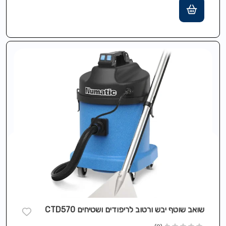
שואב שוטף יבש ורטוב לריפודים ושטיחים CTD570