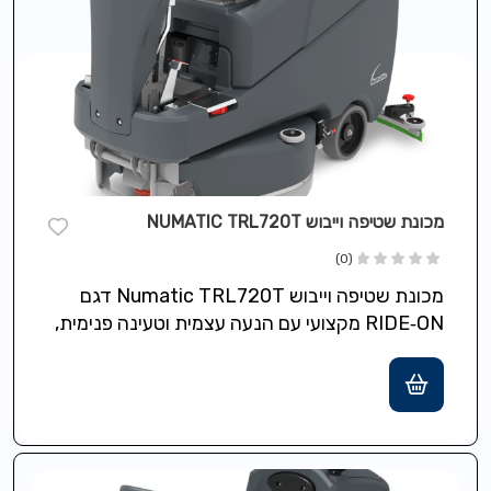
מכונת שטיפה וייבוש NUMATIC TRL720T
(0)
מכונת שטיפה וייבוש Numatic TRL720T דגם
RIDE‑ON מקצועי עם הנעה עצמית וטעינה פנימית,
כולל מערכת Nu‑Assist לתמיכה 24/7 ומערכת
Nu‑Track…