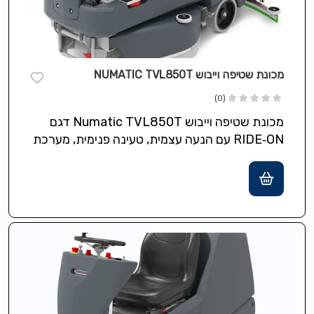
מכונת שטיפה וייבוש NUMATIC TVL850T
(0)
מכונת שטיפה וייבוש Numatic TVL850T דגם
RIDE‑ON עם הנעה עצמית, טעינה פנימית, מערכת
Nu‑Assist לתמיכה ומערכת Nu‑Track לניהול צי,
כולל…