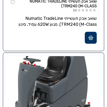
שואב אבק תעשייתי NUMATIC TRADELINE
TRM240 (M-CLASS)
(0)
שואב אבק תעשייתי Numatic TradeLine
TRM240 (M-Class). מנוע 620W עמיד, סינון
HEPA14 לשימוש יבש בלבד, סינון מתקדם
99.995% ב־0.3 מיקרון,…