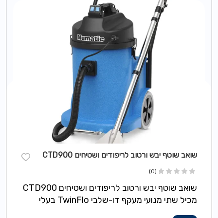
שואב שוטף יבש ורטוב לריפודים ושטיחים CTD900
(0)
שואב שוטף יבש ורטוב לריפודים ושטיחים CTD900
מכיל שתי מנועי מעקף דו-שלבי TwinFlo בעלי
תוחלת חיים ארוכה 2*1,000 וואט. כבל…