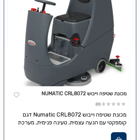
מכונת שטיפה וייבוש NUMATIC CRL8072
(0)
מכונת שטיפה וייבוש Numatic CRL8072 דגם
קומפקטי עם הנעה עצמית, טעינה פנימית, מערכת
Nu‑Assist לתמיכה ומערכת Nu‑Track לניהול צי,
מתאימה…