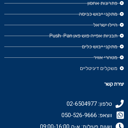
פתרונות אחסון
מתקני ייבוש כביסה
היילו ישראל
תבניות אפייה פוש פאן Push-Pan
מתקני ייבוש כלים
מטהרי אוויר
משקלים דיגיטליים
יצירת קשר
טלפון: 02-6504977
ווצאפ: 050-526-9666‬
שעות פעילות: א-ה 09:00-16:00