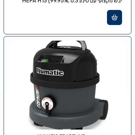
יבש מקצועי עם סינון HEPA H13 (99.95%, 0.3
מיקרון), שק HepaFlo + ערכת…