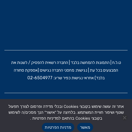
ט.ל.ח | התמונות להמחשה בלבד | החברה רשאית להפסיק / לשנות את
המבצעים בכל עת | נגישות: מחסני החברה נגישים (אספקת סחורה
בלבד) אחראי נגישות כפיר שריג: 02-6504977
הקמת האתר וקידום: משרד פרסום BRAIN&BRAND
אתר זה עושה שימוש בקובצי Cookies ובכלי מדידה ופרסום לצורך תפעול
תקנון אתר
מדניות הפרטיות
הצהרת נגישות
שוטף ושיפור חוויית המשתמש. בלחיצה על "אישור" הנך מסכים/ה לשימוש
בקובצי Cookies בהתאם למדיניות הפרטיות .
מאשר
מדניות הפרטיות