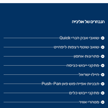
הנבחרים של אוליבייה
שואבי אבק הנרי Quick
שואב שוטף רצפות ליפהייט
פתרונות אחסון
מתקני ייבוש כביסה
היילו ישראל
תבניות אפייה פוש פאן Push-Pan
מתקני ייבוש כלים
מטהרי אוויר