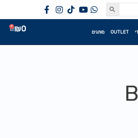
₪
0
0
י
OUTLET
מותגים
B