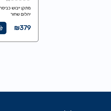
PEGASUS
מתקן ייבוש כביסה
150 SOLID
יהלום שחור
SLIM BLACK
Pegasus 150
Solid Black יציב
₪
379
מאוד מתאים להצ
בחוץ ובפנים, גובה
כנפיים מתקפלות
105 סמ,…