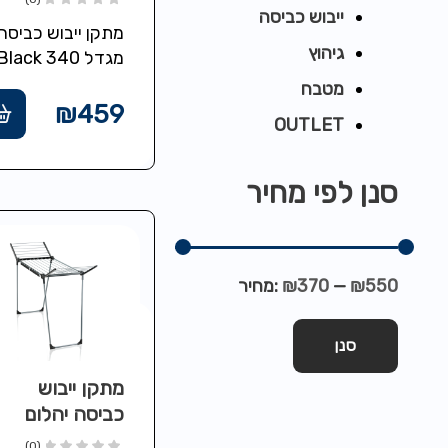
ייבוש כביסה
מתקן ייבוש כביסה
גיהוץ
מגדל 340 lack
c Tower
מטבח
מאוד מתאים להצ
₪
459
OUTLET
במקלחת, חסכוני
במקום 
מטר לתלייה…
סנן לפי מחיר
₪550
—
₪370
מחיר:
סנן
מתקן ייבוש
כביסה יהלום
שחור
(0)