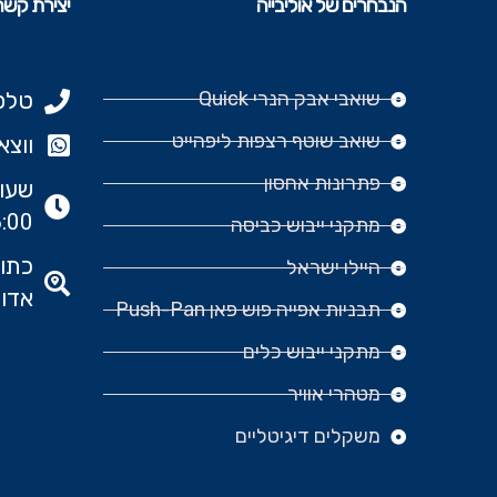
הנבחרים של אוליבייה
יצירת קשר
שואבי אבק הנרי Quick
טלפון: 977
שואב שוטף רצפות ליפהייט
ווצאפ: 666‬
פתרונות אחסון
:00
מתקני ייבוש כביסה
היילו ישראל
אדומ
תבניות אפייה פוש פאן Push-Pan
מתקני ייבוש כלים
מטהרי אוויר
משקלים דיגיטליים