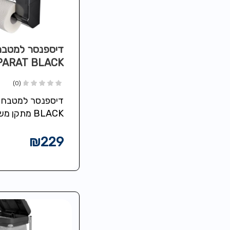
דיספנסר למטבח
PARAT BLACK
(0)
דיספנסר קיר לאחס
נוח של נייר ניגוב, 
₪
229
ורדיד…