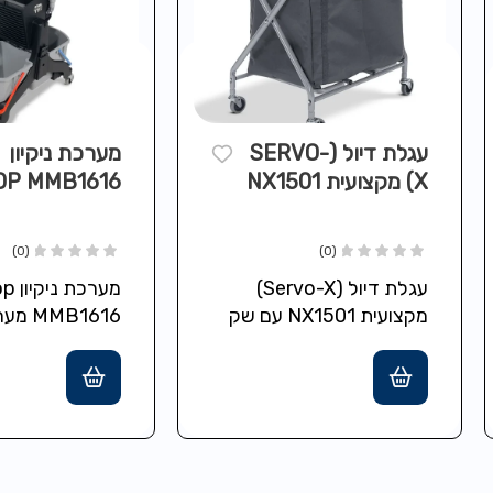
עגלת דיול (SERVO-
מערכת ניקיון
X) מקצועית NX1501
OP MMB1616
עם שק כביסה בנפח
150 ליטר
(0)
(0)
עגלת דיול (Servo-X)
מערכ
מקצועית NX1501 עם שק
MMB1616
כביסה בנפח 150 ליטר
קומפקטית עם דל
עיצוב קומפקטי “גדול
בשימוש קטן באחסון”, קלה
מלוכלכים,…
לשימוש וניוד…