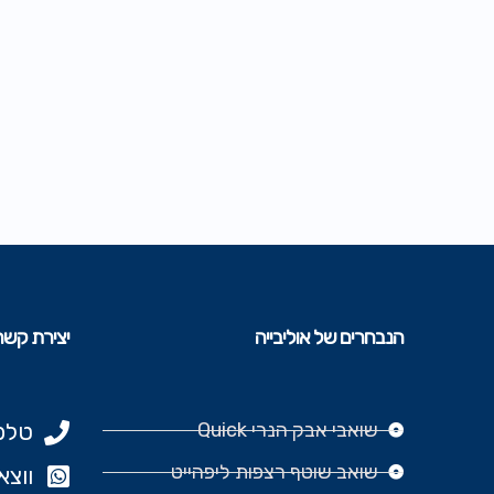
הנבחרים של אוליבייה
יצירת קשר
שואבי אבק הנרי Quick
טלפון: 977
שואב שוטף רצפות ליפהייט
ווצאפ: 666‬