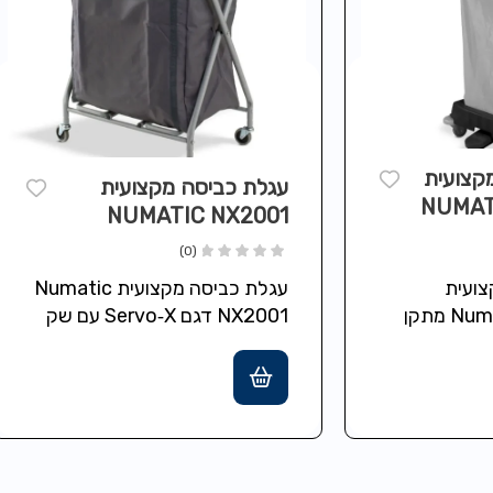
קצועית
עגלת כביסה מקצועית
NUMAT
NUMATIC NX2001
(0)
ועית
עגלת כביסה מקצועית Numatic
Numatic SAX120PR מתקן
NX2001 דגם Servo‑X עם שק
איסוף סטטי עם מיכל בנפח 120
בד כביסה בנפח 200 ליטר
 חישוק צבעוני
(בר־כביסה) המתאים לאיסוף
י…
והובלת מצעים וסחורה…