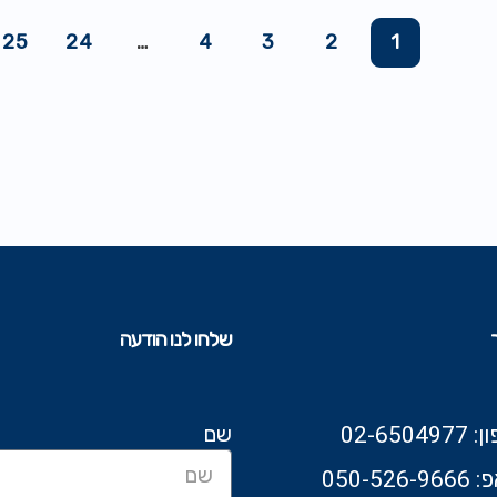
25
24
…
4
3
2
1
שלחו לנו הודעה
שם
02-6504
050-526-9