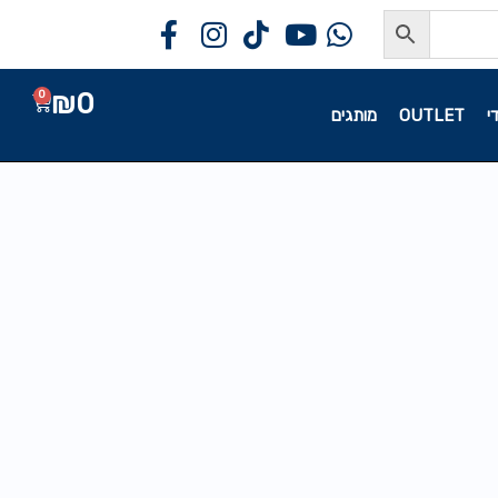
₪
0
0
י
OUTLET
מותגים