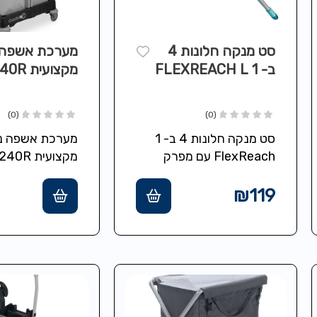
סט מנקה חלונות 4
מערכת אשפה נ
ב- 1 FLEXREACH L
מקצועית
עם שני תאי א
(0)
(0)
ליטר עם מכסי
סט מנקה חלונות 4 ב- 1
מערכת אשפה ני
FlexReach עם מפרק
180° + מוט 43 ס"מ
שני תאי אשפה 
מסדרת Click System סט
בנפח 
₪
119
מלא לניקוי…
מכסים פתרון אי
לאיתור פסולת 