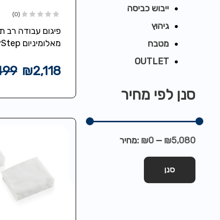
ייבוש כביסה
(0)
גיהוץ
פיגום עבודה רב תכ
מאלומיניו
מטבח
H3 פלטפורמת ע
OUTLET
אפשרות לכיוון גוב
499
₪
2,118
מחומר דוחה מים ו
סנן לפי מחיר
החלקה, מעקות…
₪5,080
—
₪0
מחיר:
סנן