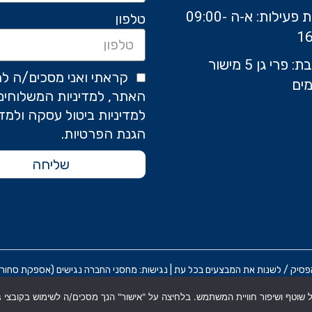
שעות פעילות: א-ה 09:00-
טלפון
16
כתובת: פרי גן 5 מישור
קראתי ואני מסכים/ה לת
ים
האתר, למדיניות המשלוחים
למדיניות ביטול עסקה ולמדי
הגנת הפרטיות.
שליחה
 / לשנות את המבצעים בכל עת | נגישות: מחסני החברה נגישים (אספקת סחורה בלבד) אח
תקנון אתר
מדניות הפרטיות
הצ