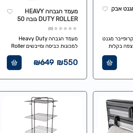
גנט אבק
מעמד הגבהה HEAVY
DUTY ROLLER גובה 50
ס"מ
(0)
רופייבר מגנט
מעמד הגבהה Heavy Duty
צפה בקלות
למכונות כביסה ומייבשים Roller
טאטאים
פתרון חכם ונוח לכל בית. מעמד
בגובה 50 ס"מ: הפתרון המושלם
₪
649
₪
550
להנגשת…