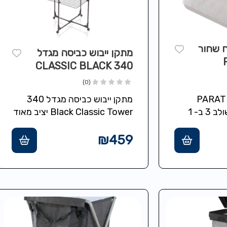
 שחור
מתקן ייבוש כביסה מגדל
340 CLASSIC BLACK
(0)
דיספנסר למטבח PARAT
מתקן ייבוש כביסה מגדל 340
BLACK מתקן משולב 3 ב- 1
Black Classic Tower יציב מאוד
ון ושימוש
מתאים להצבה במקלחת, חסכוני
ניילון נצמד
במקום 4 קומות, 34 מטר
₪
459
לתלייה…