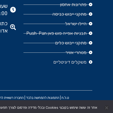
פתרונות אחסון
:00
מתקני ייבוש כביסה
היילו ישראל
אדומ
תבניות אפייה פוש פאן Push-Pan
מתקני ייבוש כלים
מטהרי אוויר
משקלים דיגיטליים
ט.ל.ח | התמונות להמחשה בלבד | החברה רשאית להפסיק
אתר זה עושה שימוש בקובצי Cookies ובכלי מדידה ופרסום לצורך תפעול שוטף ושיפור חוויית המשתמש. בלחיצה על "אישור" הנך מסכים/ה לשימוש בקובצי Cookies בהתאם למדיניות הפרטיות .
הקמת האתר וקידום: משרד פרסום BRAIN&BRAND