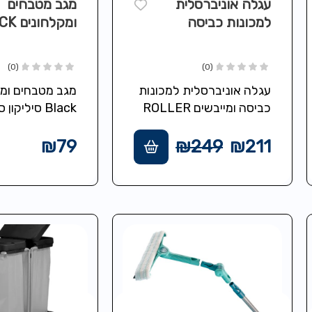
עגלה אוניברסלית
מגב מטבחים
למכונות כביסה
ומקלחונים BLACK
ומייבשים ROLLER
צבע שחור
(0)
(0)
עגלה אוניברסלית למכונות
מגב מטבחים ומק
כביסה ומייבשים ROLLER
Black סיליקו
הפתרון האידיאלי למכשירי
רוח
החשמל הביתיים שלכם.
עבור זכוכית וק
₪
79
₪
249
₪
211
שדרגו את חוויית השימוש
במקלחונים כולל
והתחזוקה של מכשירי
3…
החשמל…