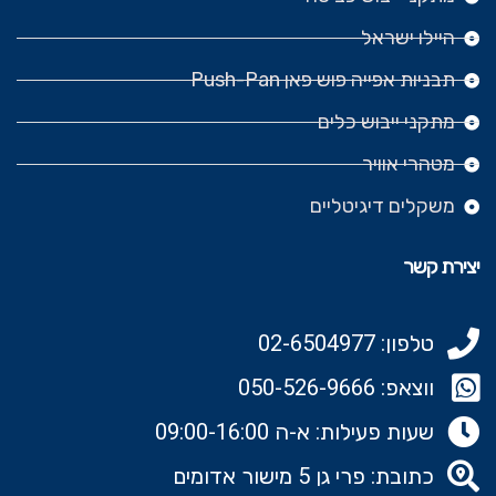
היילו ישראל
תבניות אפייה פוש פאן Push-Pan
מתקני ייבוש כלים
מטהרי אוויר
משקלים דיגיטליים
יצירת קשר
טלפון: 02-6504977
ווצאפ: 050-526-9666‬
שעות פעילות: א-ה 09:00-16:00
כתובת: פרי גן 5 מישור אדומים