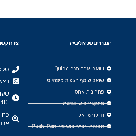
הנבחרים של אוליבייה
יצירת קשר
שואבי אבק הנרי Quick
טלפון: 977
שואב שוטף רצפות ליפהייט
ווצאפ: 666‬
פתרונות אחסון
:00
מתקני ייבוש כביסה
היילו ישראל
אדומ
תבניות אפייה פוש פאן Push-Pan