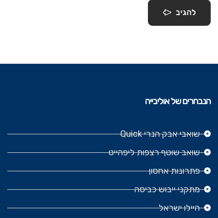
להגיב
הנבחרים של אוליבייה
שואבי אבק הנרי Quick
שואב שוטף רצפות ליפהייט
פתרונות אחסון
מתקני ייבוש כביסה
היילו ישראל