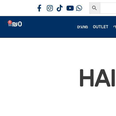
₪
0
0
י
OUTLET
מותגים
HA