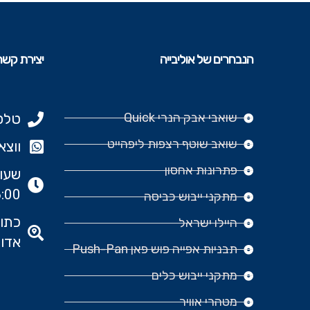
הנבחרים של אוליבייה
יצירת קשר
שואבי אבק הנרי Quick
טלפון: 977
שואב שוטף רצפות ליפהייט
ווצאפ: 666‬
פתרונות אחסון
:00
מתקני ייבוש כביסה
היילו ישראל
אדומ
תבניות אפייה פוש פאן Push-Pan
מתקני ייבוש כלים
מטהרי אוויר