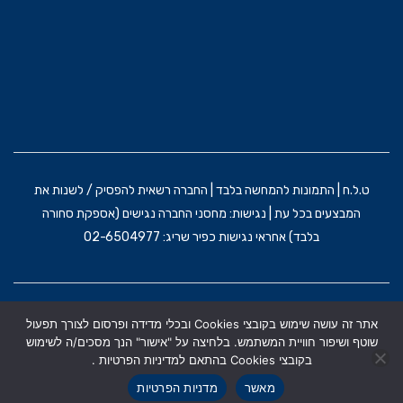
ט.ל.ח | התמונות להמחשה בלבד | החברה רשאית להפסיק / לשנות את
המבצעים בכל עת | נגישות: מחסני החברה נגישים (אספקת סחורה
בלבד) אחראי נגישות כפיר שריג: 02-6504977
הקמת האתר וקידום: משרד פרסום BRAIN&BRAND
אתר זה עושה שימוש בקובצי Cookies ובכלי מדידה ופרסום לצורך תפעול
תקנון אתר
מדניות הפרטיות
הצהרת נגישות
שוטף ושיפור חוויית המשתמש. בלחיצה על "אישור" הנך מסכים/ה לשימוש
בקובצי Cookies בהתאם למדיניות הפרטיות .
מאשר
מדניות הפרטיות