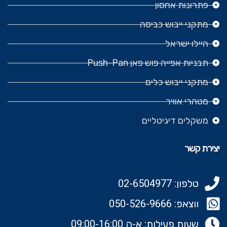
פתרונות אחסון
מתקני ייבוש כביסה
היילו ישראל
תבניות אפייה פוש פאן Push-Pan
מתקני ייבוש כלים
מטהרי אוויר
משקלים דיגיטליים
יצירת קשר
טלפון: 02-6504977
ווצאפ: 050-526-9666‬
שעות פעילות: א-ה 09:00-16:00