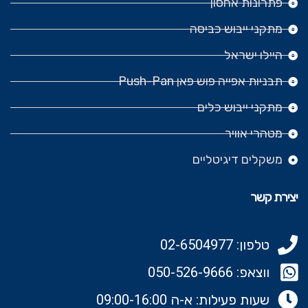
פתרונות אחסון
מתקני ייבוש כביסה
היילו ישראל
תבניות אפייה פוש פאן Push-Pan
מתקני ייבוש כלים
מטהרי אוויר
משקלים דיגיטליים
יצירת קשר
טלפון: 02-6504977
ווצאפ: 050-526-9666‬
שעות פעילות: א-ה 09:00-16:00