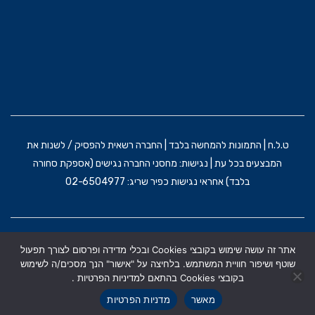
ט.ל.ח | התמונות להמחשה בלבד | החברה רשאית להפסיק / לשנות את
המבצעים בכל עת | נגישות: מחסני החברה נגישים (אספקת סחורה
בלבד) אחראי נגישות כפיר שריג: 02-6504977
הקמת האתר וקידום: משרד פרסום BRAIN&BRAND
אתר זה עושה שימוש בקובצי Cookies ובכלי מדידה ופרסום לצורך תפעול
תקנון אתר
מדניות הפרטיות
הצהרת נגישות
שוטף ושיפור חוויית המשתמש. בלחיצה על "אישור" הנך מסכים/ה לשימוש
בקובצי Cookies בהתאם למדיניות הפרטיות .
מאשר
מדניות הפרטיות