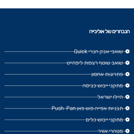
הנבחרים של אוליבייה
שואבי אבק הנרי Quick
שואב שוטף רצפות ליפהייט
פתרונות אחסון
מתקני ייבוש כביסה
היילו ישראל
תבניות אפייה פוש פאן Push-Pan
מתקני ייבוש כלים
מטהרי אוויר