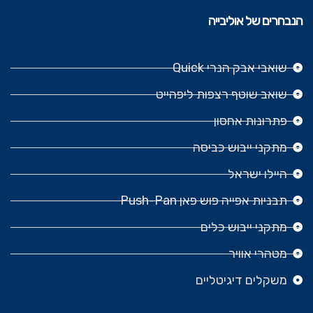
הנבחרים של אוליבייה
שואבי אבק הנרי Quick
שואב שוטף רצפות ליפהייט
פתרונות אחסון
מתקני ייבוש כביסה
היילו ישראל
תבניות אפייה פוש פאן Push-Pan
מתקני ייבוש כלים
מטהרי אוויר
משקלים דיגיטליים