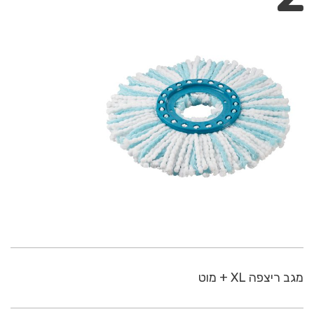
מגב ריצפה XL + מוט