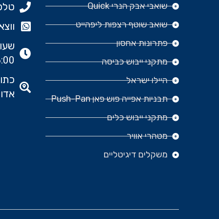
שואבי אבק הנרי Quick
טלפון: 977
שואב שוטף רצפות ליפהייט
ווצאפ: 666‬
פתרונות אחסון
:00
מתקני ייבוש כביסה
היילו ישראל
אדומ
תבניות אפייה פוש פאן Push-Pan
מתקני ייבוש כלים
מטהרי אוויר
משקלים דיגיטליים