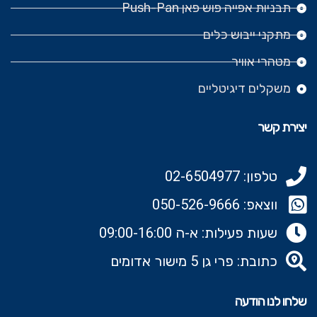
תבניות אפייה פוש פאן Push-Pan
מתקני ייבוש כלים
מטהרי אוויר
משקלים דיגיטליים
יצירת קשר
טלפון: 02-6504977
ווצאפ: 050-526-9666‬
שעות פעילות: א-ה 09:00-16:00
כתובת: פרי גן 5 מישור אדומים
שלחו לנו הודעה