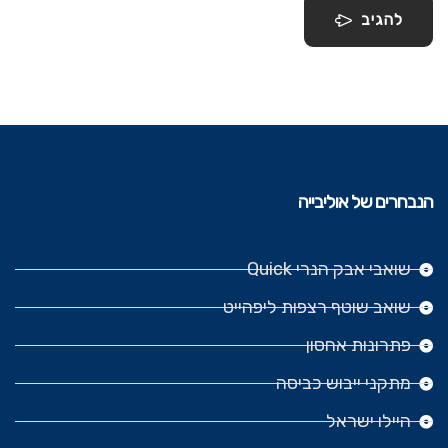
להגיב
הנבחרים של אוליבייה
שואבי אבק הנרי Quick
שואב שוטף רצפות ליפהייט
פתרונות אחסון
מתקני ייבוש כביסה
היילו ישראל