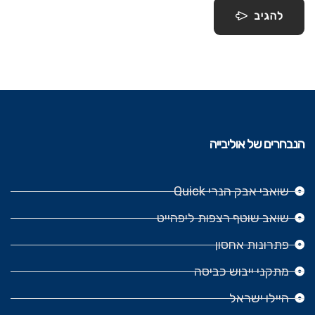
להגיב
הנבחרים של אוליבייה
שואבי אבק הנרי Quick
שואב שוטף רצפות ליפהייט
פתרונות אחסון
מתקני ייבוש כביסה
היילו ישראל