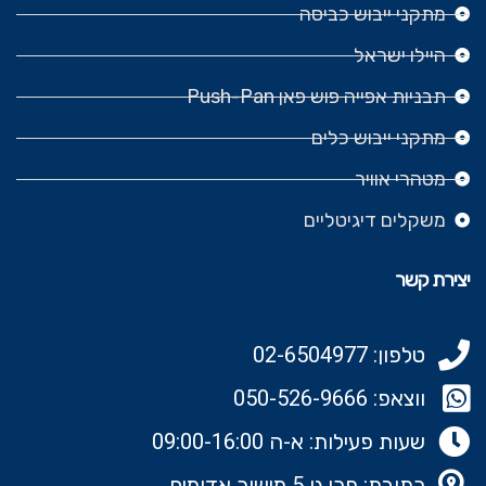
מתקני ייבוש כביסה
היילו ישראל
תבניות אפייה פוש פאן Push-Pan
מתקני ייבוש כלים
מטהרי אוויר
משקלים דיגיטליים
יצירת קשר
טלפון: 02-6504977
ווצאפ: 050-526-9666‬
שעות פעילות: א-ה 09:00-16:00
כתובת: פרי גן 5 מישור אדומים