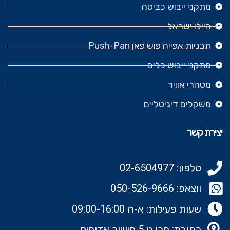
מתקני ייבוש כביסה
היילו ישראל
תבניות אפייה פוש פאן Push-Pan
מתקני ייבוש כלים
מטהרי אוויר
משקלים דיגיטליים
יצירת קשר
טלפון: 02-6504977
ווצאפ: 050-526-9666‬
שעות פעילות: א-ה 09:00-16:00
כתובת: פרי גן 5 מישור אדומים