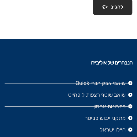
להגיב
הנבחרים של אוליבייה
שואבי אבק הנרי Quick
שואב שוטף רצפות ליפהייט
פתרונות אחסון
מתקני ייבוש כביסה
היילו ישראל