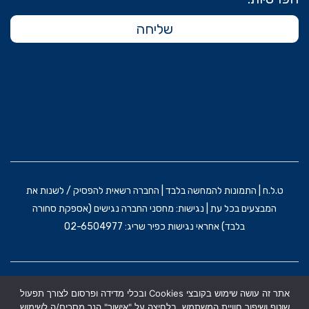
שליחה
ט.ל.ח | התמונות להמחשה בלבד | החברה רשאית להפסיק / לשנות את
המבצעים בכל עת | נגישות: מחסני החברה נגישים (אספקת סחורה
בלבד) אחראי נגישות כפיר שריג: 02-6504977
הקמת האתר וקידום: משרד פרסום BRAIN&BRAND
אתר זה עושה שימוש בקובצי Cookies ובכלי מדידה ופרסום לצורך תפעול
תקנון אתר
מדניות הפרטיות
הצהרת נגישות
שוטף ושיפור חוויית המשתמש. בלחיצה על "אישור" הנך מסכים/ה לשימוש