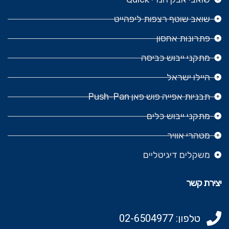
שואב שוטף רצפות ליפהייט
פתרונות אחסון
מתקני ייבוש כביסה
היילו ישראל
תבניות אפייה פוש פאן Push-Pan
מתקני ייבוש כלים
מטהרי אוויר
משקלים דיגיטליים
יצירת קשר
טלפון: 02-6504977