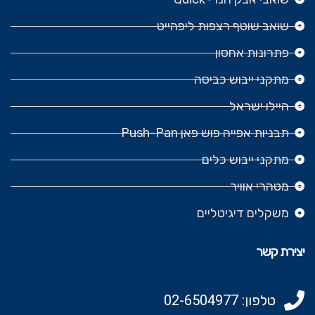
שואב שוטף רצפות ליפהייט
פתרונות אחסון
מתקני ייבוש כביסה
היילו ישראל
תבניות אפייה פוש פאן Push-Pan
מתקני ייבוש כלים
מטהרי אוויר
משקלים דיגיטליים
יצירת קשר
טלפון: 02-6504977