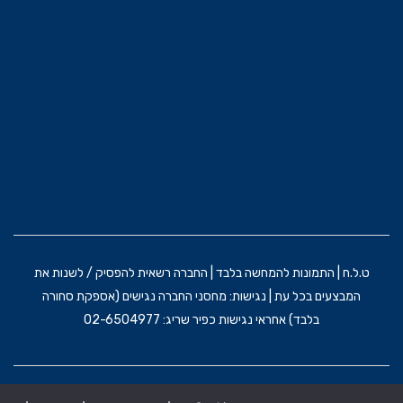
ט.ל.ח | התמונות להמחשה בלבד | החברה רשאית להפסיק / לשנות את
המבצעים בכל עת | נגישות: מחסני החברה נגישים (אספקת סחורה
בלבד) אחראי נגישות כפיר שריג: 02-6504977
הקמת האתר וקידום: משרד פרסום BRAIN&BRAND