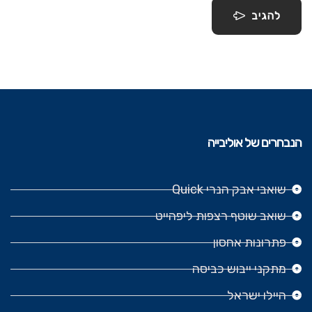
להגיב
הנבחרים של אוליבייה
שואבי אבק הנרי Quick
שואב שוטף רצפות ליפהייט
פתרונות אחסון
מתקני ייבוש כביסה
היילו ישראל