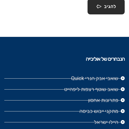
להגיב
הנבחרים של אוליבייה
שואבי אבק הנרי Quick
שואב שוטף רצפות ליפהייט
פתרונות אחסון
מתקני ייבוש כביסה
היילו ישראל