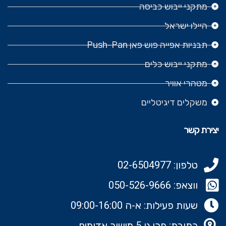
מתקני ייבוש כביסה
היילו ישראל
תבניות אפייה פוש פאן Push-Pan
מתקני ייבוש כלים
מטהרי אוויר
משקלים דיגיטליים
יצירת קשר
טלפון: 02-6504977
ווצאפ: 050-526-9666‬
שעות פעילות: א-ה 09:00-16:00
כתובת: פרי גן 5 מישור אדומים