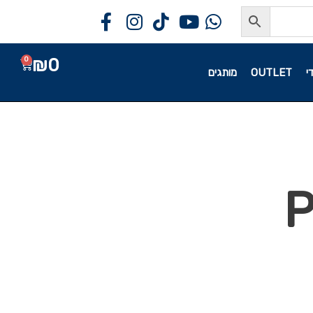
₪
0
0
י
OUTLET
מותגים
6