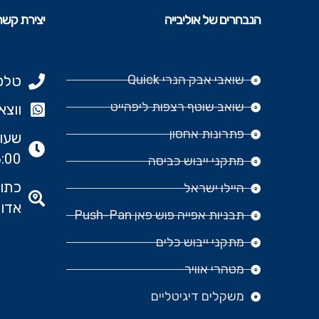
הנבחרים של אוליבייה
יצירת קשר
שואבי אבק הנרי Quick
טלפון: 977
שואב שוטף רצפות ליפהייט
ווצאפ: 666‬
פתרונות אחסון
:00
מתקני ייבוש כביסה
היילו ישראל
אדומ
תבניות אפייה פוש פאן Push-Pan
מתקני ייבוש כלים
מטהרי אוויר
משקלים דיגיטליים