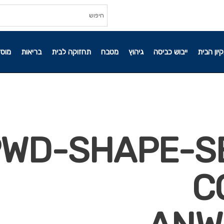
קיון הבית
ייבוש כביסה
גיהוץ
מטבח
תחזוקה לבית
בריאות
מוסד
3872-PWD-SHAPE
C