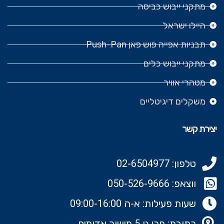
מתקני ייבוש כביסה
היילו ישראל
תבניות אפייה פוש פאן Push-Pan
מתקני ייבוש כלים
מטהרי אוויר
משקלים דיגיטליים
יצירת קשר
טלפון: 02-6504977
ווצאפ: 050-526-9666‬
שעות פעילות: א-ה 09:00-16:00
כתובת: פרי גן 5 מישור אדומים