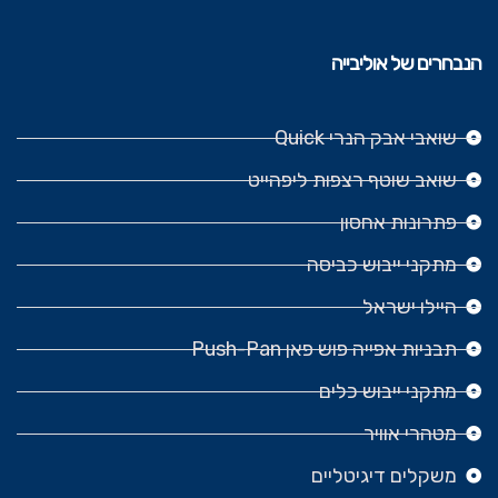
הנבחרים של אוליבייה
שואבי אבק הנרי Quick
שואב שוטף רצפות ליפהייט
פתרונות אחסון
מתקני ייבוש כביסה
היילו ישראל
תבניות אפייה פוש פאן Push-Pan
מתקני ייבוש כלים
מטהרי אוויר
משקלים דיגיטליים