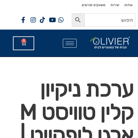
לתוכן
לתוכן
אודות
שירות
משווקים מורשים
0
ערכת ניקיון
קלין טוויסט M
ארגו ליפהייט |