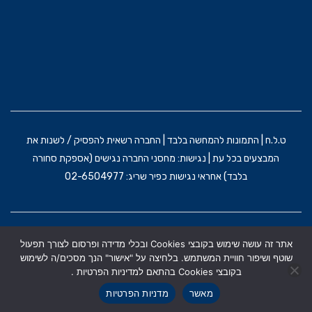
ט.ל.ח | התמונות להמחשה בלבד | החברה רשאית להפסיק / לשנות את
המבצעים בכל עת | נגישות: מחסני החברה נגישים (אספקת סחורה
בלבד) אחראי נגישות כפיר שריג: 02-6504977
הקמת האתר וקידום: משרד פרסום BRAIN&BRAND
אתר זה עושה שימוש בקובצי Cookies ובכלי מדידה ופרסום לצורך תפעול
תקנון אתר
מדניות הפרטיות
הצהרת נגישות
שוטף ושיפור חוויית המשתמש. בלחיצה על "אישור" הנך מסכים/ה לשימוש
בקובצי Cookies בהתאם למדיניות הפרטיות .
מאשר
מדניות הפרטיות