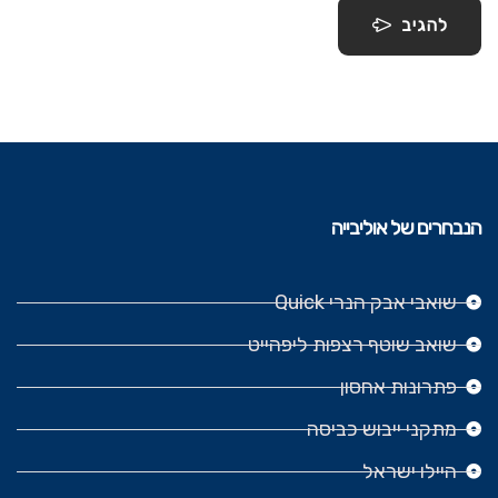
להגיב
הנבחרים של אוליבייה
שואבי אבק הנרי Quick
שואב שוטף רצפות ליפהייט
פתרונות אחסון
מתקני ייבוש כביסה
היילו ישראל