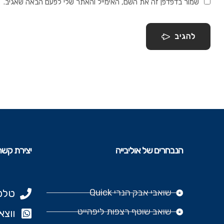
שמור בדפדפן זה את השם, האימייל והאתר שלי לפעם הבאה שאגיב.
להגיב
הנבחרים של אוליבייה
יצירת קשר
שואבי אבק הנרי Quick
טלפון: 977
שואב שוטף רצפות ליפהייט
ווצאפ: 666‬