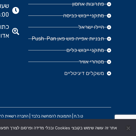
פתרונות אחסון
:00
מתקני ייבוש כביסה
היילו ישראל
אדומ
תבניות אפייה פוש פאן Push-Pan
מתקני ייבוש כלים
מטהרי אוויר
משקלים דיגיטליים
ט.ל.ח | התמונות להמחשה בלבד | החברה רשאית להפסיק
אתר זה עושה שימוש בקובצי Cookies ובכלי מדידה ופרסום לצורך תפעול שוטף ושיפור חוויית המשתמש. בלחיצה על "אישור" הנך מסכים/ה לשימוש בקובצי Cookies בהתאם למדיניות הפרטיות .
הקמת האתר וקידום: משרד פרסום BRAIN&BRAND