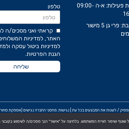
שעות פעילות: א-ה 09:00-
טלפון
16
כתובת: פרי גן 5 מישור
קראתי ואני מסכים/ה לת
ים
האתר, למדיניות המשלוחים
למדיניות ביטול עסקה ולמדי
הגנת הפרטיות.
שליחה
 / לשנות את המבצעים בכל עת | נגישות: מחסני החברה נגישים (אספקת סחורה בלבד) אח
תקנון אתר
מדניות הפרטיות
הצ