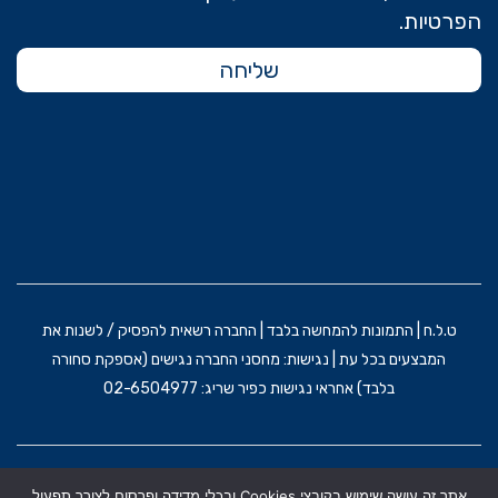
הפרטיות.
שליחה
ט.ל.ח | התמונות להמחשה בלבד | החברה רשאית להפסיק / לשנות את
המבצעים בכל עת | נגישות: מחסני החברה נגישים (אספקת סחורה
בלבד) אחראי נגישות כפיר שריג: 02-6504977
הקמת האתר וקידום: משרד פרסום BRAIN&BRAND
אתר זה עושה שימוש בקובצי Cookies ובכלי מדידה ופרסום לצורך תפעול