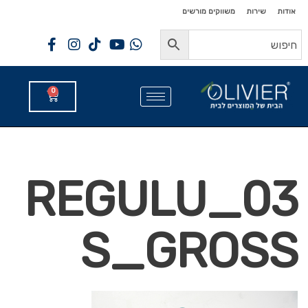
לתוכן
לתוכן
אודות
שירות
משווקים מורשים
0
03_REGULU
S_GROSS