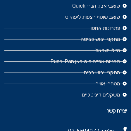
שואבי אבק הנרי Quick
שואב שוטף רצפות ליפהייט
פתרונות אחסון
מתקני ייבוש כביסה
היילו ישראל
תבניות אפייה פוש פאן Push-Pan
מתקני ייבוש כלים
מטהרי אוויר
משקלים דיגיטליים
יצירת קשר
טלפון: 02-6504977