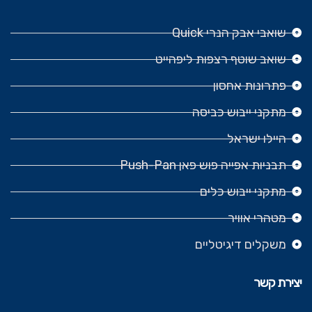
שואבי אבק הנרי Quick
שואב שוטף רצפות ליפהייט
פתרונות אחסון
מתקני ייבוש כביסה
היילו ישראל
תבניות אפייה פוש פאן Push-Pan
מתקני ייבוש כלים
מטהרי אוויר
משקלים דיגיטליים
יצירת קשר