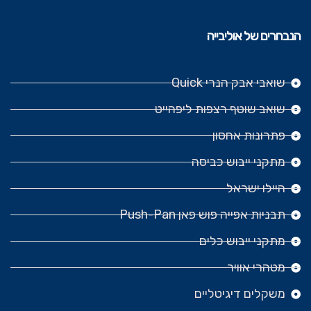
הנבחרים של אוליבייה
שואבי אבק הנרי Quick
שואב שוטף רצפות ליפהייט
פתרונות אחסון
מתקני ייבוש כביסה
היילו ישראל
תבניות אפייה פוש פאן Push-Pan
מתקני ייבוש כלים
מטהרי אוויר
משקלים דיגיטליים