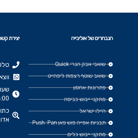
הנבחרים של אוליבייה
יצירת קשר
שואבי אבק הנרי Quick
טלפון: 977
שואב שוטף רצפות ליפהייט
ווצאפ: 666‬
פתרונות אחסון
:00
מתקני ייבוש כביסה
היילו ישראל
אדומ
תבניות אפייה פוש פאן Push-Pan
מתקני ייבוש כלים