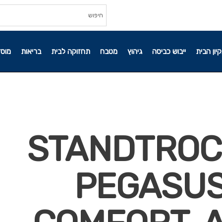
קיון הבית
ייבוש כביסה
גיהוץ
מטבח
תחזוקה לבית
בריאות
מוסד
81516-STANDTR
PEGASUS